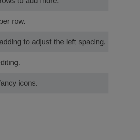
 rows to add more.
per row.
dding to adjust the left spacing.
diting.
fancy icons.