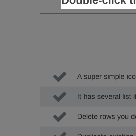
Double-click th
A super simple ico
It has several list
Delete rows you d