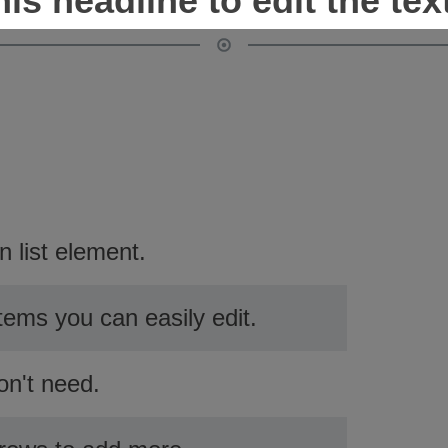
is headline to edit the text
n list element.
 items you can easily edit.
on't need.