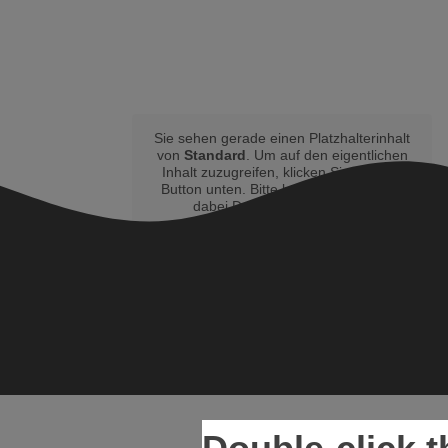
Sie sehen gerade einen Platzhalterinhalt
von
Standard
. Um auf den eigentlichen
Inhalt zuzugreifen, klicken Sie auf den
Button unten. Bitte beachten Sie, dass
dabei Daten an Drittanbieter
weitergegeben werden.
Inhalt entsperren
Weitere Informationen