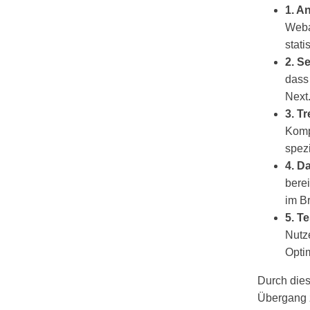
1. A
Weba
stati
2. S
dass
Next
3. T
Kompo
spez
4. D
berei
im B
5. T
Nutz
Optim
Durch die
Übergang 