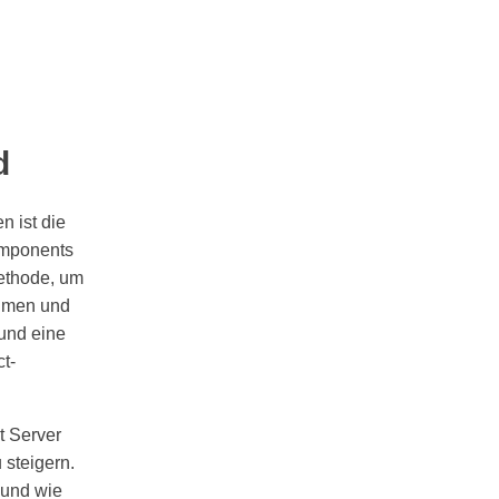
d
 ist die
omponents
Methode, um
ehmen und
 und eine
t-
t Server
steigern.
 und wie