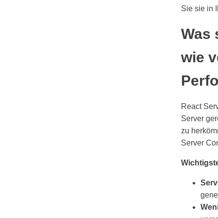
Sie sie in
Was 
wie v
Perf
React Ser
Server ger
zu herkömm
Server Com
Wichtigst
Serv
gener
Weni