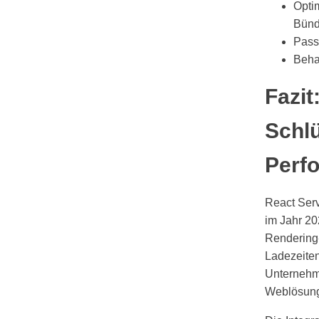
Opti
Bünd
Passe
Beha
Fazit
Schl
Perf
React Ser
im Jahr 20
Rendering-
Ladezeiten
Unternehme
Weblösung