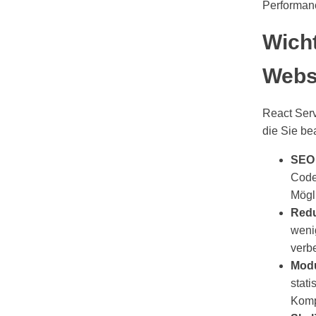
Performan
Wich
Websi
React Serv
die Sie be
SEO 
Code
Mögli
Redu
weni
verb
Modu
stati
Komp