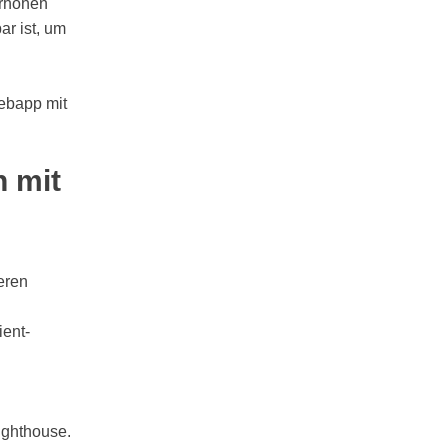
erhöhen
ar ist, um
Webapp mit
h mit
eren
ient-
ighthouse.