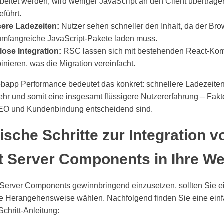
rbeitet werden, wird weniger JavaScript an den Client übertrag
führt.
ere Ladezeiten:
Nutzer sehen schneller den Inhalt, da der Bro
 umfangreiche JavaScript-Pakete laden muss.
lose Integration:
RSC lassen sich mit bestehenden React-Ko
nieren, was die Migration vereinfacht.
bapp Performance bedeutet das konkret: schnellere Ladezeiten
hr und somit eine insgesamt flüssigere Nutzererfahrung – Fakt
SEO und Kundenbindung entscheidend sind.
ische Schritte zur Integration v
t Server Components in Ihre W
Server Components gewinnbringend einzusetzen, sollten Sie e
rte Herangehensweise wählen. Nachfolgend finden Sie eine ein
-Schritt-Anleitung: