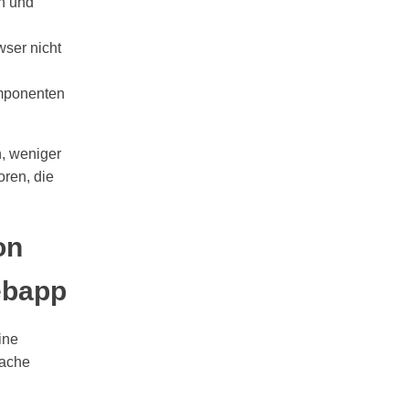
en und
wser nicht
mponenten
, weniger
oren, die
on
ebapp
ine
fache