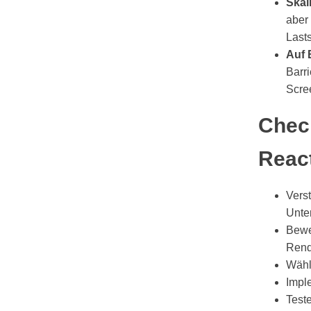
Skal
aber 
Last
Auf 
Barri
Scre
Check
Reac
Vers
Unte
Bewe
Rend
Wähl
Imple
Test