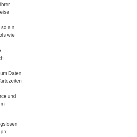
Ihrer
weise
so ein,
ols wie
e
ch
 um Daten
Wartezeiten
nce und
 um
ngslosen
app