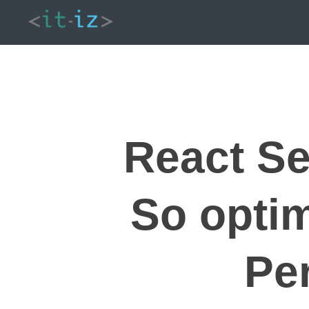
React S
So optim
Pe