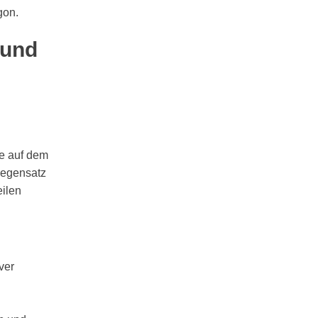
gon.
 und
e auf dem
Gegensatz
eilen
ver