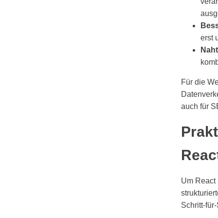
vera
ausge
Bess
erst
Naht
kombi
Für die We
Datenverke
auch für 
Prakt
Reac
Um React 
strukturie
Schritt-für