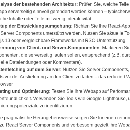
nalyse der bestehenden Architektur:
Prüfen Sie, welche Teile 
pp serverseitig sinnvoll gerendert werden können – typischer
sche Inhalte oder Teile mit wenig Interaktivität.
etup der Entwicklungsumgebung:
Richten Sie Ihre React-App 
 Server Components unterstützt werden. Nutzen Sie aktuelle To
.js 13 oder vergleichbare Frameworks mit RSC-Unterstützung.
rennung von Client- und Server-Komponenten:
Markieren Si
nenten, die serverseitig laufen sollen, entsprechend (z.B. dur
ielle Dateiendungen oder Kommentare).
atenfetching auf dem Server:
Nutzen Sie Server Components,
ts vor der Auslieferung an den Client zu laden – das reduziert 
rowser.
esting und Optimierung:
Testen Sie Ihre Webapp auf Performa
erfreundlichkeit. Verwenden Sie Tools wie Google Lighthouse,
ierungspotenziale zu identifizieren.
se pragmatische Herangehensweise sorgen Sie für einen reibu
zu React Server Components und verbessern gezielt Ihre Web