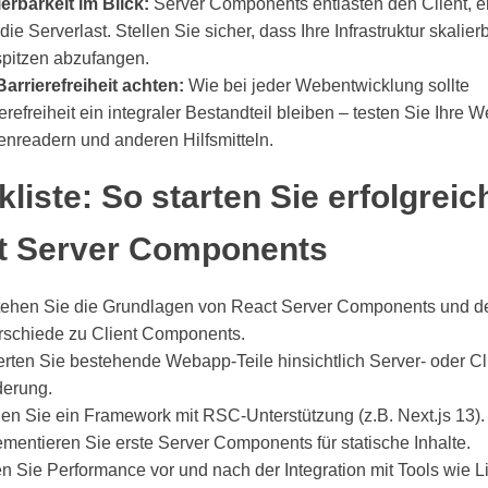
ierbarkeit im Blick:
Server Components entlasten den Client, 
die Serverlast. Stellen Sie sicher, dass Ihre Infrastruktur skalierb
spitzen abzufangen.
Barrierefreiheit achten:
Wie bei jeder Webentwicklung sollte
erefreiheit ein integraler Bestandteil bleiben – testen Sie Ihre 
enreadern und anderen Hilfsmitteln.
liste: So starten Sie erfolgreic
t Server Components
tehen Sie die Grundlagen von React Server Components und d
rschiede zu Client Components.
rten Sie bestehende Webapp-Teile hinsichtlich Server- oder Cl
erung.
en Sie ein Framework mit RSC-Unterstützung (z.B. Next.js 13).
mentieren Sie erste Server Components für statische Inhalte.
en Sie Performance vor und nach der Integration mit Tools wie L