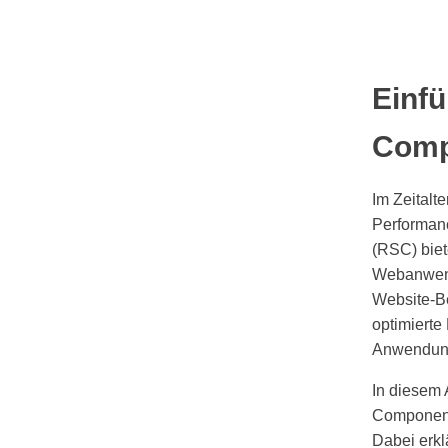
Einf
Comp
Im Zeitalt
Performan
(RSC) biet
Webanwend
Website-Be
optimierte
Anwendung
In diesem 
Components
Dabei erkl