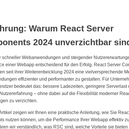
ührung: Warum React Server
onents 2024 unverzichtbar sin
er schneller Webanwendungen und steigender Nutzererwartungen
ce einer Webapp entscheidend für den Erfolg. React Server C
en seit ihrer Weiterentwicklung 2024 eine vielversprechende 
ungen effizienter und performanter zu gestalten. Für Untern
sitzer bedeutet das: bessere Ladezeiten, geringere Serverlast
 Nutzererfahrung – ohne dabei auf die Flexibilität moderner Reac
en zu verzichten.
Artikel zeigen wir Ihnen eine praktische Anleitung, wie Sie Reac
 nutzen können, um die Performance Ihrer Webapp effektiv zu 
ären wir verständlich, was RSC sind, welche Vorteile sie bieten