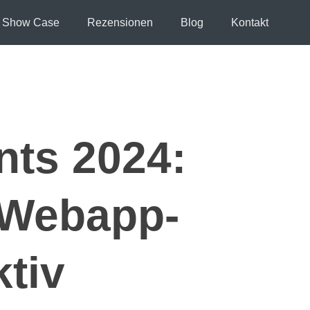
Show Case
Rezensionen
Blog
Kontakt
ts 2024:
e Webapp-
tiv