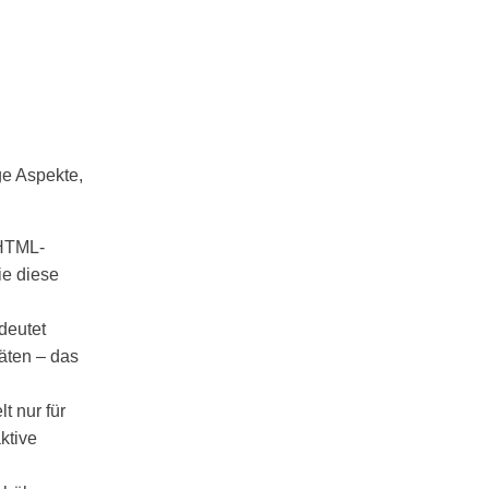
ge Aspekte,
 HTML-
ie diese
deutet
äten – das
 nur für
ktive