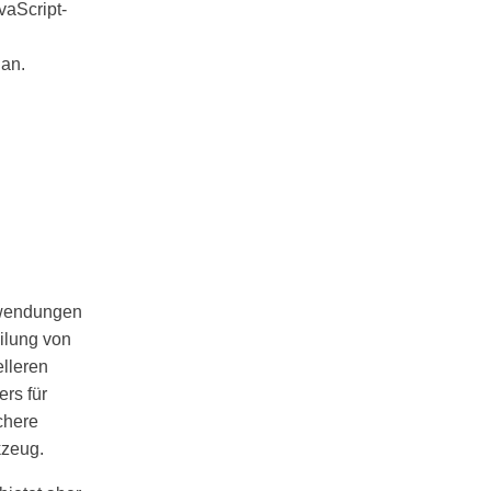
vaScript-
 an.
nwendungen
ilung von
lleren
rs für
chere
kzeug.