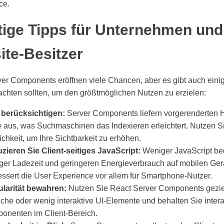
ce.
tige Tipps für Unternehmen und
te-Besitzer
er Components eröffnen viele Chancen, aber es gibt auch eini
achten sollten, um den größtmöglichen Nutzen zu erzielen:
berücksichtigen:
Server Components liefern vorgerenderten
 aus, was Suchmaschinen das Indexieren erleichtert. Nutzen S
chkeit, um Ihre Sichtbarkeit zu erhöhen.
zieren Sie Client-seitiges JavaScript:
Weniger JavaScript be
ger Ladezeit und geringeren Energieverbrauch auf mobilen Ger
essert die User Experience vor allem für Smartphone-Nutzer.
larität bewahren:
Nutzen Sie React Server Components gezielt
sche oder wenig interaktive UI-Elemente und behalten Sie intera
onenten im Client-Bereich.