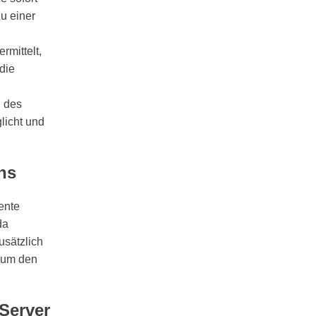
zu einer
rmittelt,
die
d des
licht und
ns
ente
da
usätzlich
, um den
Server