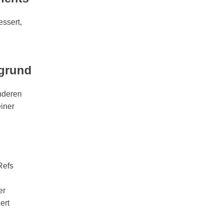
ssert,
rgrund
anderen
iner
Refs
er
ert