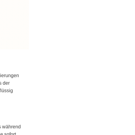
mierungen
s der
flüssig
es während
e sofort