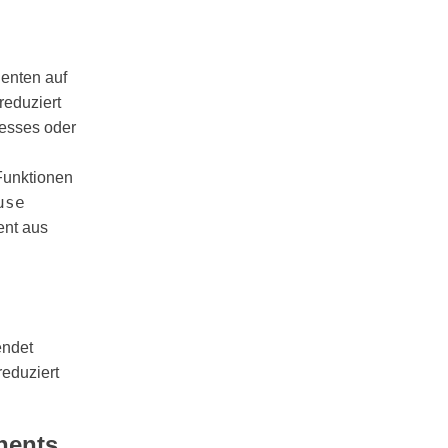
enten auf
reduziert
esses oder
Funktionen
use
ent aus
ndet
eduziert
nents