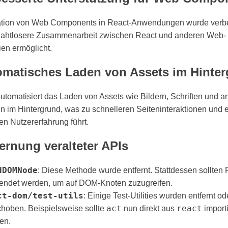
ration von Web Components in React-Anwendungen wurde verbe
nahtlosere Zusammenarbeit zwischen React und anderen Web-
en ermöglicht. ​
omatisches Laden von Assets im Hinte
utomatisiert das Laden von Assets wie Bildern, Schriften und 
 im Hintergrund, was zu schnelleren Seiteninteraktionen und e
n Nutzererfahrung führt. ​
fernung veralteter APIs
dDOMNode
: Diese Methode wurde entfernt. Stattdessen sollten 
endet werden, um auf DOM-Knoten zuzugreifen. ​
ct-dom/test-utils
: Einige Test-Utilities wurden entfernt od
act
react
choben. Beispielsweise sollte
nun direkt aus
importi
n. ​