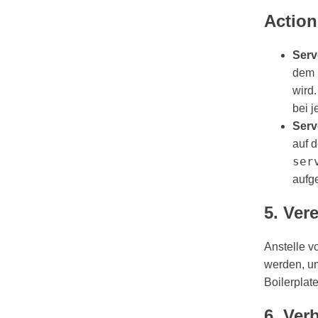
Action
Serv
dem S
wird
bei j
Serv
auf 
ser
aufge
5. Ver
Anstelle 
werden, u
Boilerplat
6. Ver