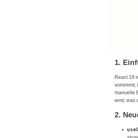
1. Ein
React 19 i
vornimmt, 
manuelle 
wird, was 
2. Neu
use
asyn