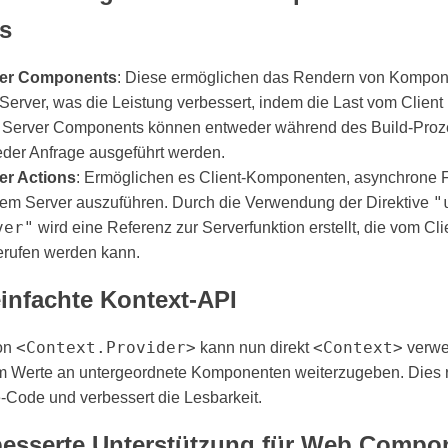
s
er Components
: Diese ermöglichen das Rendern von Kompon
erver, was die Leistung verbessert, indem die Last vom Client 
. Server Components können entweder während des Build-Proz
eder Anfrage ausgeführt werden. ​
er Actions
: Ermöglichen es Client-Komponenten, asynchrone 
"
dem Server auszuführen. Durch die Verwendung der Direktive
ver"
wird eine Referenz zur Serverfunktion erstellt, die vom Cli
rufen werden kann. ​
einfachte Kontext-API
<Context.Provider>
<Context>
von
kann nun direkt
verwe
m Werte an untergeordnete Komponenten weiterzugeben. Dies r
e-Code und verbessert die Lesbarkeit.
besserte Unterstützung für Web Compo