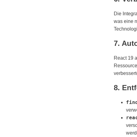
Die Integ
was eine 
Technologi
7. Aut
React 19 a
Ressourcen
verbesserte
8. Ent
fin
verw
rea
vers
werde