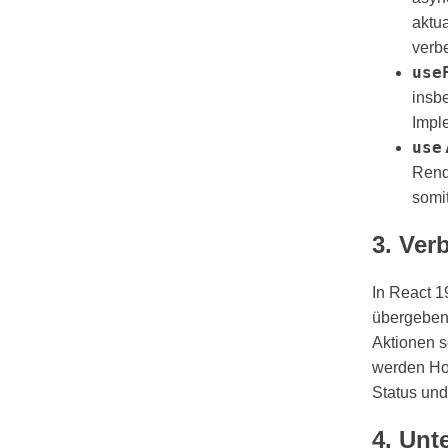
aktua
verbe
use
insb
Impl
use
Rend
somi
3. Ver
In React 1
übergeben 
Aktionen s
werden H
Status und
4. Unt