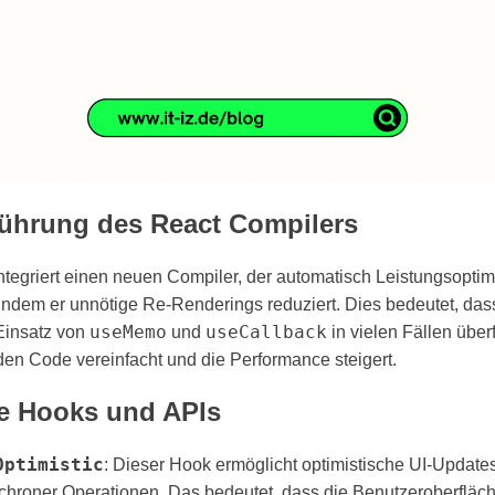
führung des React Compilers
ntegriert einen neuen Compiler, der automatisch Leistungsopti
indem er unnötige Re-Renderings reduziert. Dies bedeutet, das
useMemo
useCallback
Einsatz von
und
in vielen Fällen über
den Code vereinfacht und die Performance steigert. ​
e Hooks und APIs
Optimistic
: Dieser Hook ermöglicht optimistische UI-Updat
chroner Operationen. Das bedeutet, dass die Benutzeroberfläch