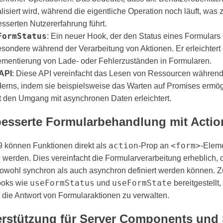
lisiert wird, während die eigentliche Operation noch läuft, was 
sserten Nutzererfahrung führt. ​
FormStatus
: Ein neuer Hook, der den Status eines Formulars e
esondere während der Verarbeitung von Aktionen. Er erleichtert 
ementierung von Lade- oder Fehlerzuständen in Formularen. ​
API
: Diese API vereinfacht das Lesen von Ressourcen währen
erns, indem sie beispielsweise das Warten auf Promises ermög
t den Umgang mit asynchronen Daten erleichtert. ​
besserte Formularbehandlung mit Actio
action
<form>
9 können Funktionen direkt als
-Prop an
-Elem
werden. Dies vereinfacht die Formularverarbeitung erheblich, 
owohl synchron als auch asynchron definiert werden können. Z
useFormStatus
useFormState
ooks wie
und
bereitgestellt
 die Antwort von Formularaktionen zu verwalten. ​
erstützung für Server Components und 