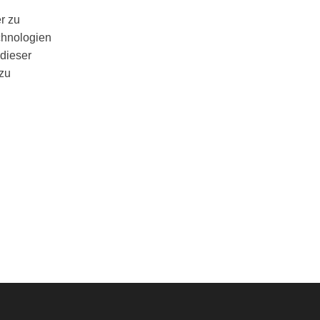
r zu
echnologien
dieser
zu