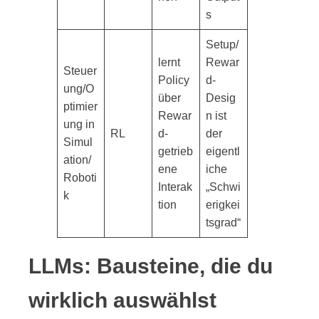
s
Setup/
lernt
Rewar
Steuer
Policy
d-
ung/O
über
Desig
ptimier
Rewar
n ist
ung in
RL
d-
der
Simul
getrieb
eigentl
ation/
ene
iche
Roboti
Interak
„Schwi
k
tion
erigkei
tsgrad“
LLMs: Bausteine, die du
wirklich auswählst