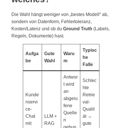
Die Wahl hängt weniger von „bestes Modell“ ab,
sondern von Datenform, Fehlertoleranz,
Kosten/Latenz und ob du
Ground Truth
(Labels,
Regeln, Dokumente) hast.
Typisc
Aufga
Gute
Waru
he
be
Wahl
m
Falle
Antwor
Schlec
t wird
hte
an
Kunde
Retrie
abgeru
nservi
val-
fene
ce-
Qualit
Quelle
Chat
LLM +
ät →
n
mit
RAG
gute
gebun