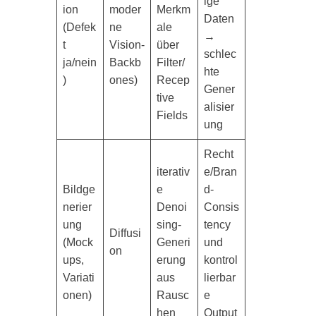
ige
ion
moder
Merkm
Daten
(Defek
ne
ale
→
t
Vision-
über
schlec
ja/nein
Backb
Filter/
hte
)
ones)
Recep
Gener
tive
alisier
Fields
ung
Recht
iterativ
e/Bran
Bildge
e
d-
nerier
Denoi
Consis
ung
sing-
tency
Diffusi
(Mock
Generi
und
on
ups,
erung
kontrol
Variati
aus
lierbar
onen)
Rausc
e
hen
Output