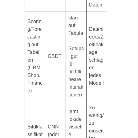
Daten
stark
Scorin
auf
g/Fore
Datenl
Tabula
castin
ecks/Z
r-
g auf
eitleak
Setups
Tabell
age
GBDT
, gut
en
schlag
für
(CRM,
en
nichtli
Shop,
jedes
neare
Financ
Modell
Interak
e)
tionen
Zu
lernt
wenig/
lokale
zu
Bildkla
CNN
visuell
einseit
ssifikat
(oder
e