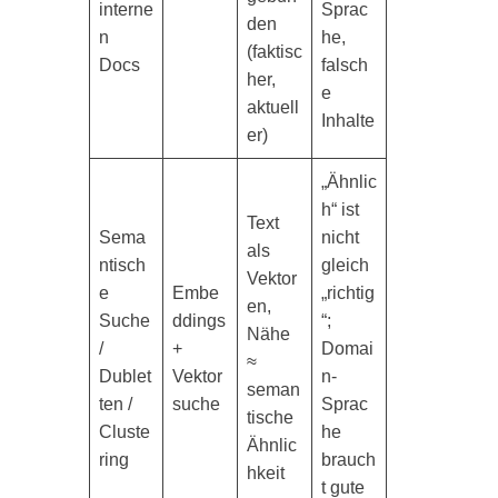
interne
Sprac
den
n
he,
(faktisc
Docs
falsch
her,
e
aktuell
Inhalte
er)
„Ähnlic
h“ ist
Text
Sema
nicht
als
ntisch
gleich
Vektor
e
Embe
„richtig
en,
Suche
ddings
“;
Nähe
/
+
Domai
≈
Dublet
Vektor
n-
seman
ten /
suche
Sprac
tische
Cluste
he
Ähnlic
ring
brauch
hkeit
t gute