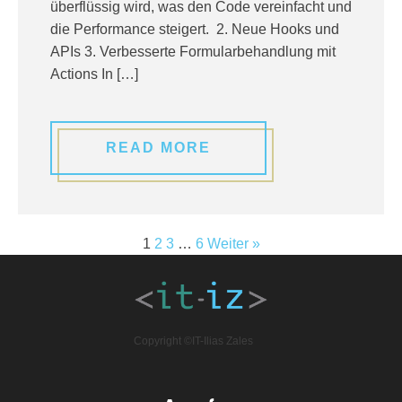
überflüssig wird, was den Code vereinfacht und
die Performance steigert. ​ 2. Neue Hooks und
APIs 3. Verbesserte Formularbehandlung mit
Actions In […]
READ MORE
1
2
3
…
6
Weiter »
Copyright ©IT-Ilias Zales